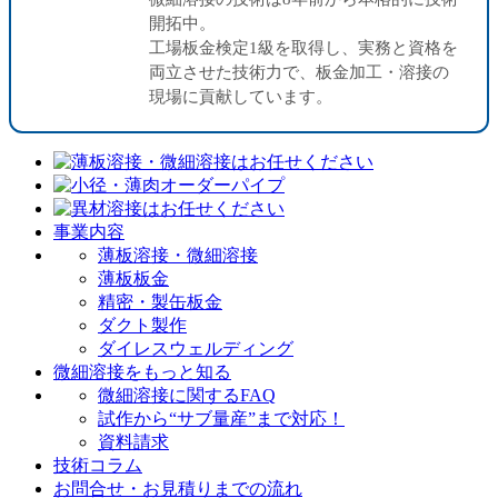
開拓中。
工場板金検定1級を取得し、実務と資格を
両立させた技術力で、板金加工・溶接の
現場に貢献しています。
事業内容
薄板溶接・微細溶接
薄板板金
精密・製缶板金
ダクト製作
ダイレスウェルディング
微細溶接をもっと知る
微細溶接に関するFAQ
試作から“サブ量産”まで対応！
資料請求
技術コラム
お問合せ・お見積りまでの流れ