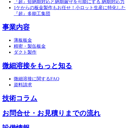
『超』短納期対応と納期厳守を可能にする 納期対応力
1ケからの板金製作もお任せ！小ロット生産に特化した
『超』多能工集団
事業内容
薄板板金
精密・製缶板金
ダクト製作
微細溶接をもっと知る
微細溶接に関するFAQ
資料請求
技術コラム
お問合せ・お見積りまでの流れ
設備情報